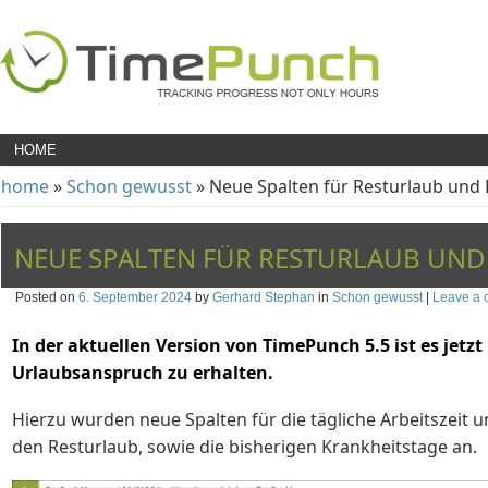
HOME
home
»
Schon gewusst
» Neue Spalten für Resturlaub und 
NEUE SPALTEN FÜR RESTURLAUB UND
Posted on
6. September 2024
by
Gerhard Stephan
in
Schon gewusst
|
Leave a
In der aktuellen Version von TimePunch 5.5 ist es jetz
Urlaubsanspruch zu erhalten.
Hierzu wurden neue Spalten für die tägliche Arbeitszeit 
den Resturlaub, sowie die bisherigen Krankheitstage an.