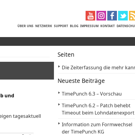
ÜBER UNS
NETZWERK
SUPPORT
BLOG
IMPRESSUM
KONTAKT
DATENSCHU
Seiten
Die Zeiterfassung die mehr kan
Neueste Beiträge
TimePunch 6.3 – Vorschau
ub und
TimePunch 6.2 – Patch behebt
Timeout beim Lohndatenexport
eigen tagesaktuell
Information zum Formwechsel
der TimePunch KG