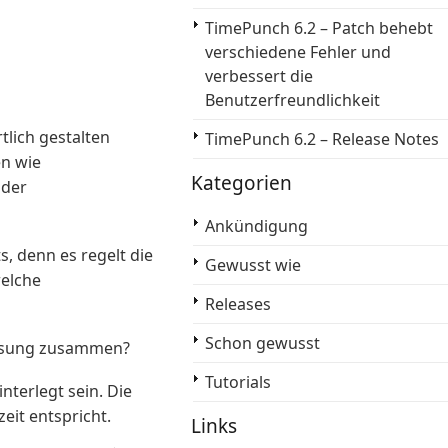
TimePunch 6.2 – Patch behebt
verschiedene Fehler und
verbessert die
Benutzerfreundlichkeit
tlich gestalten
TimePunch 6.2 – Release Notes
en wie
Kategorien
 der
Ankündigung
s, denn es regelt die
Gewusst wie
welche
Releases
Schon gewusst
fassung zusammen?
Tutorials
nterlegt sein. Die
eit entspricht.
Links