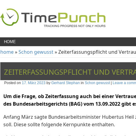
HOME
home
»
Schon gewusst
» Zeiterfassungspflicht und Vertrau
ZEITERFASSUNGSPFLICHT UND VERTR
Posted on
17. März 2023
by
Gerhard Stephan
in
Schon gewusst
|
Leave a com
Um die Frage, ob Zeiterfassung auch bei einer Vertrauen
des Bundesarbeitsgerichts (BAG) vom 13.09.2022 gibt e
Anfang März sagte Bundesarbeitsminister Hubertus Heil 
soll. Diese sollte folgende Kernpunkte enthalten.