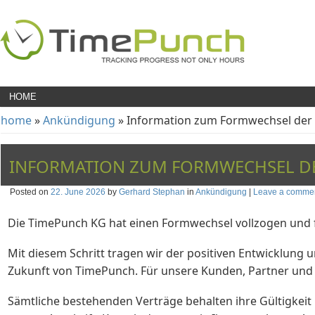
HOME
home
»
Ankündigung
» Information zum Formwechsel der
INFORMATION ZUM FORMWECHSEL D
Posted on
22. June 2026
by
Gerhard Stephan
in
Ankündigung
|
Leave a comme
Die TimePunch KG hat einen Formwechsel vollzogen und 
Mit diesem Schritt tragen wir der positiven Entwicklung
Zukunft von TimePunch. Für unsere Kunden, Partner und L
Sämtliche bestehenden Verträge behalten ihre Gültigke